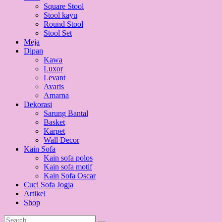
Square Stool
Stool kayu
Round Stool
Stool Set
Meja
Dipan
Kawa
Luxor
Levant
Avaris
Amarna
Dekorasi
Sarung Bantal
Basket
Karpet
Wall Decor
Kain Sofa
Kain sofa polos
Kain sofa motif
Kain Sofa Oscar
Cuci Sofa Jogja
Artikel
Shop