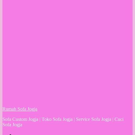
Rumah Sofa Jogja
Sofa Custom Jogja | Toko Sofa Jogja | Service Sofa Jogja | Cuci
Sofa Jogja