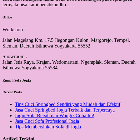
ternyata bisa kami bersihkan lho……
Office
Workshop :
Jalan Magelang Km. 17,5 Jlegongan Kulon, Margorejo, Tempel,
Sleman, Daerah Istimewa Yogyakarta 55552
Showroom :
Jalan Jetis Raya, Krajan, Wedomartani, Ngemplak, Sleman, Daerah
Istimewa Yogyakarta 55584
Rumah Sofa Jogja
Recent Posts
Tips Cuci Springbed Sendiri yang Mudah dan Efektif
Jasa Cuci Springbed Jogja Terbaik dan Terpercaya
Ingin Sofa Bersih dan Wangi? Coba Ini!
Jasa Cuci Sofa Profesional Jogja
Tips Membersihkan Sofa di Jogja
Artikel Terkini