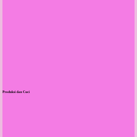
Produksi dan Cuci