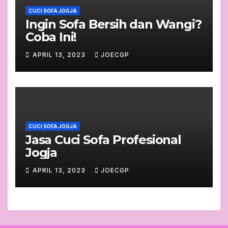
CUCI SOFA JOGJA
Ingin Sofa Bersih dan Wangi?
Coba Ini!
APRIL 13, 2023
JOECGP
CUCI SOFA JOGJA
Jasa Cuci Sofa Profesional
Jogja
APRIL 13, 2023
JOECGP