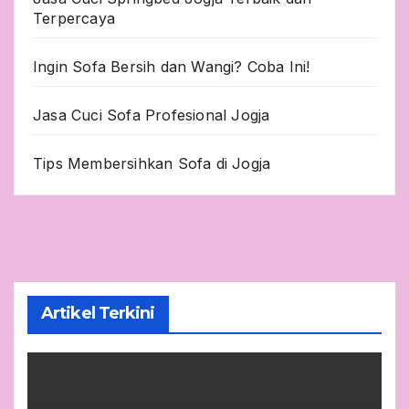
Terpercaya
Ingin Sofa Bersih dan Wangi? Coba Ini!
Jasa Cuci Sofa Profesional Jogja
Tips Membersihkan Sofa di Jogja
Artikel Terkini