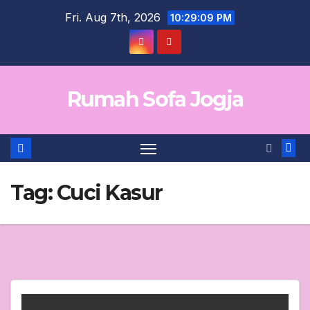
Skip
Fri. Aug 7th, 2026
10:29:09 PM
to
content
Rumah Sofa Jogja
Tag:
Cuci Kasur