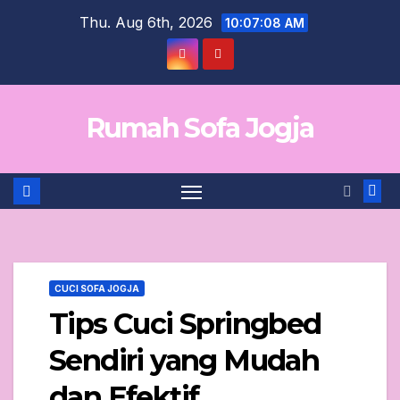
Skip
Thu. Aug 6th, 2026
10:07:09 AM
to
content
Rumah Sofa Jogja
CUCI SOFA JOGJA
Tips Cuci Springbed
Sendiri yang Mudah
dan Efektif