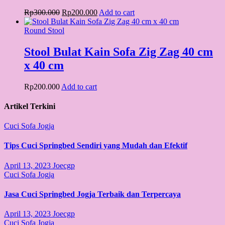
Original
Current
Rp
300.000
Rp
200.000
Add to cart
price
price
was:
is:
Round Stool
Rp300.000.
Rp200.000.
Stool Bulat Kain Sofa Zig Zag 40 cm
x 40 cm
Rp
200.000
Add to cart
Artikel Terkini
Cuci Sofa Jogja
Tips Cuci Springbed Sendiri yang Mudah dan Efektif
April 13, 2023
Joecgp
Cuci Sofa Jogja
Jasa Cuci Springbed Jogja Terbaik dan Terpercaya
April 13, 2023
Joecgp
Cuci Sofa Jogja