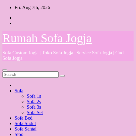
Skip
Fri. Aug 7th, 2026
to
content
Rumah Sofa Jogja
Sofa Custom Jogja | Toko Sofa Jogja | Service Sofa Jogja | Cuci
Sofa Jogja
Sofa
Sofa 1s
Sofa 2s
Sofa 3s
Sofa Set
Sofa Bed
Sofa Sudut
Sofa Santai
Stool