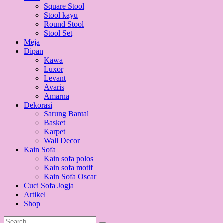
Square Stool
Stool kayu
Round Stool
Stool Set
Meja
Dipan
Kawa
Luxor
Levant
Avaris
Amarna
Dekorasi
Sarung Bantal
Basket
Karpet
Wall Decor
Kain Sofa
Kain sofa polos
Kain sofa motif
Kain Sofa Oscar
Cuci Sofa Jogja
Artikel
Shop