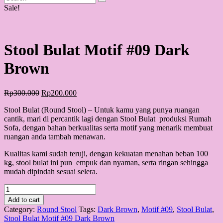
Sale!
Stool Bulat Motif #09 Dark
Brown
Original
Current
Rp
300.000
Rp
200.000
price
price
Stool Bulat (Round Stool) – Untuk kamu yang punya ruangan
was:
is:
cantik, mari di percantik lagi dengan Stool Bulat produksi Rumah
Rp300.000.
Rp200.000.
Sofa, dengan bahan berkualitas serta motif yang menarik membuat
ruangan anda tambah menawan.
Kualitas kami sudah teruji, dengan kekuatan menahan beban 100
kg, stool bulat ini pun empuk dan nyaman, serta ringan sehingga
mudah dipindah sesuai selera.
Stool
Bulat
Add to cart
Motif
Category:
Round Stool
Tags:
Dark Brown
,
Motif #09
,
Stool Bulat
,
#09
Stool Bulat Motif #09 Dark Brown