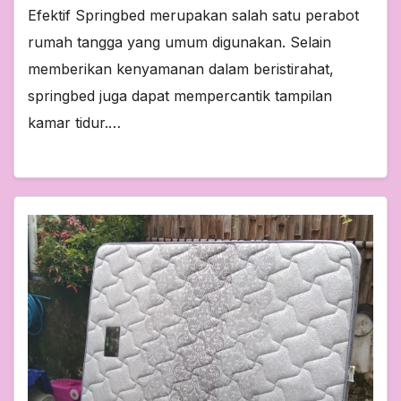
Efektif Springbed merupakan salah satu perabot
rumah tangga yang umum digunakan. Selain
memberikan kenyamanan dalam beristirahat,
springbed juga dapat mempercantik tampilan
kamar tidur.…