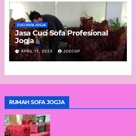
CUCI SOFA JOGJA
Jasa Cuci Sofa Profesional
Jogja
APRIL 13, 2023
JOECGP
RUMAH SOFA JOGJA