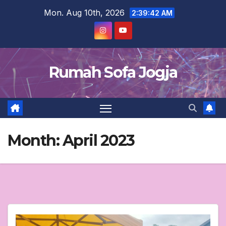
Skip
Mon. Aug 10th, 2026
2:39:43 AM
to
content
Rumah Sofa Jogja
Month:
April 2023