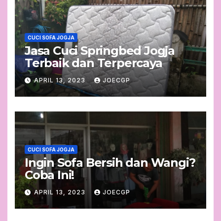
CUCI SOFA JOGJA
Jasa Cuci Springbed Jogja
Terbaik dan Terpercaya
APRIL 13, 2023
JOECGP
CUCI SOFA JOGJA
Ingin Sofa Bersih dan Wangi?
Coba Ini!
APRIL 13, 2023
JOECGP