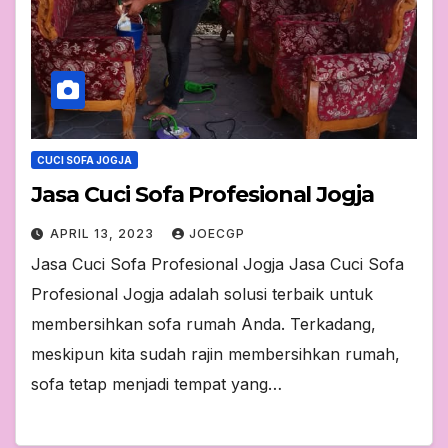
CUCI SOFA JOGJA
Jasa Cuci Sofa Profesional Jogja
APRIL 13, 2023
JOECGP
Jasa Cuci Sofa Profesional Jogja Jasa Cuci Sofa
Profesional Jogja adalah solusi terbaik untuk
membersihkan sofa rumah Anda. Terkadang,
meskipun kita sudah rajin membersihkan rumah,
sofa tetap menjadi tempat yang…