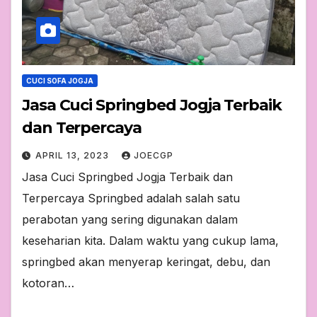
CUCI SOFA JOGJA
Jasa Cuci Springbed Jogja Terbaik
dan Terpercaya
APRIL 13, 2023
JOECGP
Jasa Cuci Springbed Jogja Terbaik dan
Terpercaya Springbed adalah salah satu
perabotan yang sering digunakan dalam
keseharian kita. Dalam waktu yang cukup lama,
springbed akan menyerap keringat, debu, dan
kotoran…