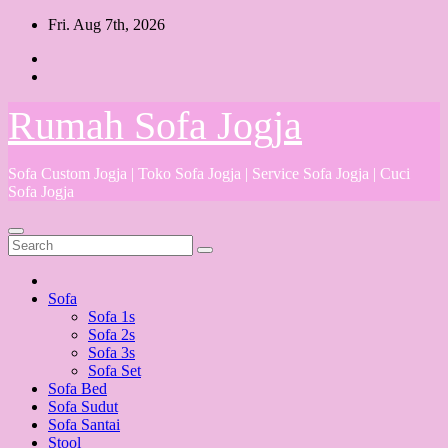
Skip
Fri. Aug 7th, 2026
to
content
Rumah Sofa Jogja
Sofa Custom Jogja | Toko Sofa Jogja | Service Sofa Jogja | Cuci
Sofa Jogja
Sofa
Sofa 1s
Sofa 2s
Sofa 3s
Sofa Set
Sofa Bed
Sofa Sudut
Sofa Santai
Stool