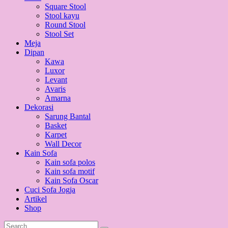
Square Stool
Stool kayu
Round Stool
Stool Set
Meja
Dipan
Kawa
Luxor
Levant
Avaris
Amarna
Dekorasi
Sarung Bantal
Basket
Karpet
Wall Decor
Kain Sofa
Kain sofa polos
Kain sofa motif
Kain Sofa Oscar
Cuci Sofa Jogja
Artikel
Shop