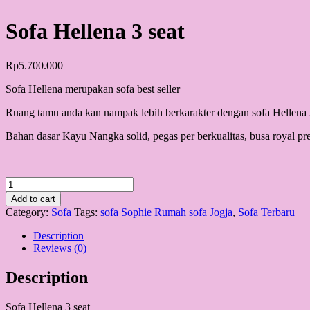
Sofa Hellena 3 seat
Rp
5.700.000
Sofa Hellena merupakan sofa best seller
Ruang tamu anda kan nampak lebih berkarakter dengan sofa Hellena 
Bahan dasar Kayu Nangka solid, pegas per berkualitas, busa royal p
Sofa
Hellena
Add to cart
3
Category:
Sofa
Tags:
sofa Sophie Rumah sofa Jogja
,
Sofa Terbaru
seat
quantity
Description
Reviews (0)
Description
Sofa Hellena 3 seat