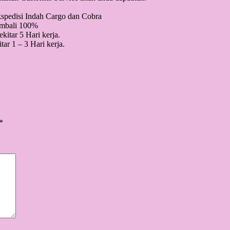
kspedisi Indah Cargo dan Cobra
kembali 100%
itar 5 Hari kerja.
ar 1 – 3 Hari kerja.
*