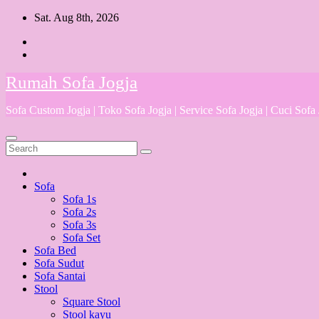
Skip
Sat. Aug 8th, 2026
to
content
Rumah Sofa Jogja
Sofa Custom Jogja | Toko Sofa Jogja | Service Sofa Jogja | Cuci Sofa
Sofa
Sofa 1s
Sofa 2s
Sofa 3s
Sofa Set
Sofa Bed
Sofa Sudut
Sofa Santai
Stool
Square Stool
Stool kayu