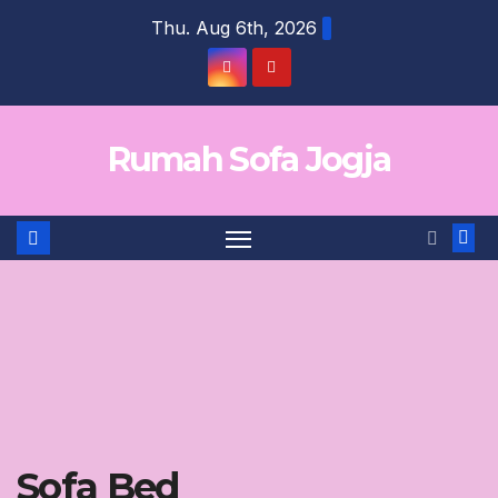
Skip
Thu. Aug 6th, 2026
to
content
Rumah Sofa Jogja
Sofa Bed