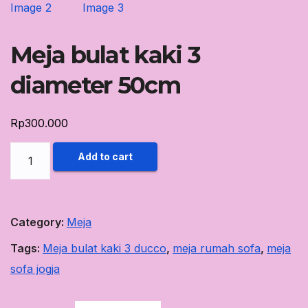
Meja bulat kaki 3
diameter 50cm
Rp
300.000
Meja
Add to cart
bulat
kaki
3
Category:
Meja
diameter
Tags:
Meja bulat kaki 3 ducco
,
meja rumah sofa
,
meja
50cm
sofa jogja
quantity