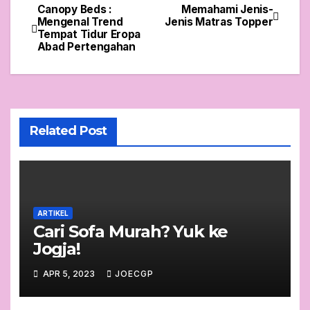
Canopy Beds :
Memahami Jenis-
Post
Mengenal Trend
Jenis Matras Topper
Tempat Tidur Eropa
navigation
Abad Pertengahan
Related Post
ARTIKEL
Cari Sofa Murah? Yuk ke
Jogja!
APR 5, 2023
JOECGP