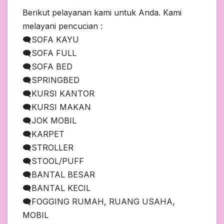
Berikut pelayanan kami untuk Anda. Kami
melayani pencucian :
🗨️SOFA KAYU
🗨️SOFA FULL
🗨️SOFA BED
🗨️SPRINGBED
🗨️KURSI KANTOR
🗨️KURSI MAKAN
🗨️JOK MOBIL
🗨️KARPET
🗨️STROLLER
🗨️STOOL/PUFF
🗨️BANTAL BESAR
🗨️BANTAL KECIL
🗨️FOGGING RUMAH, RUANG USAHA,
MOBIL