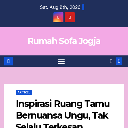
Skip
Sat. Aug 8th, 2026
to
content
Rumah Sofa Jogja
ARTIKEL
Inspirasi Ruang Tamu
Bernuansa Ungu, Tak
Selalu Terkesan