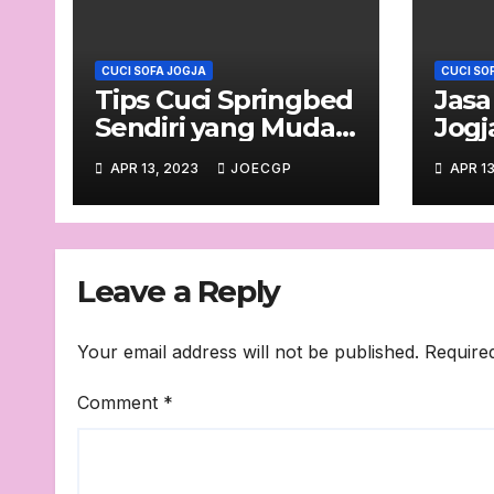
CUCI SOFA JOGJA
CUCI SO
Tips Cuci Springbed
Jasa
Sendiri yang Mudah
Jogj
dan Efektif
Terp
APR 13, 2023
JOECGP
APR 13
Leave a Reply
Your email address will not be published.
Require
Comment
*