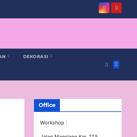
PAN
DEKORASI
Office
Workshop :
Jalan Magelang Km. 17,5