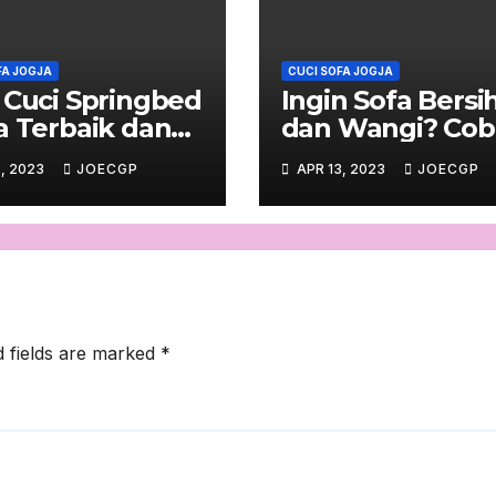
FA JOGJA
CUCI SOFA JOGJA
 Cuci Springbed
Ingin Sofa Bersi
a Terbaik dan
dan Wangi? Cob
ercaya
Ini!
, 2023
JOECGP
APR 13, 2023
JOECGP
d fields are marked
*