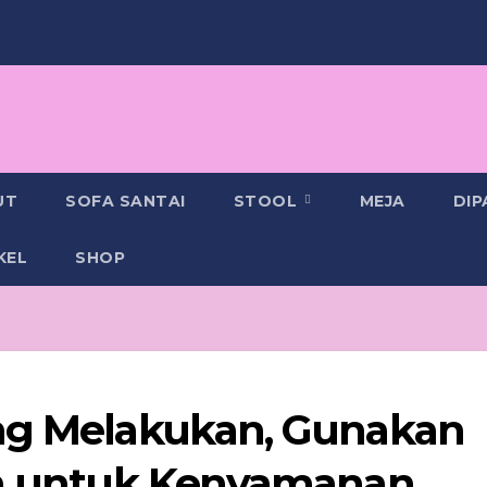
UT
SOFA SANTAI
STOOL
MEJA
DI
KEL
SHOP
ang Melakukan, Gunakan
gja untuk Kenyamanan