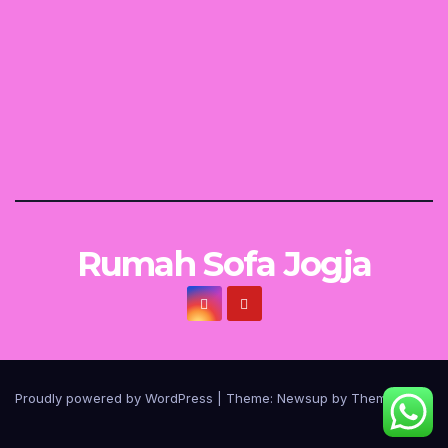
Rumah Sofa Jogja
Proudly powered by WordPress
|
Theme:
Newsup
by
Themeansar
.