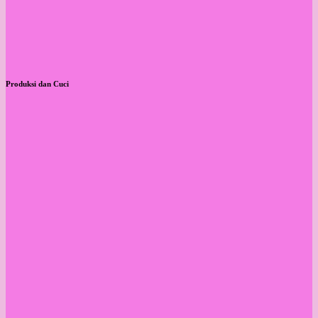
Produksi dan Cuci