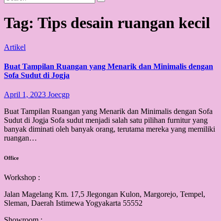
Tag:
Tips desain ruangan kecil
Artikel
Buat Tampilan Ruangan yang Menarik dan Minimalis dengan
Sofa Sudut di Jogja
April 1, 2023
Joecgp
Buat Tampilan Ruangan yang Menarik dan Minimalis dengan Sofa
Sudut di Jogja Sofa sudut menjadi salah satu pilihan furnitur yang
banyak diminati oleh banyak orang, terutama mereka yang memiliki
ruangan…
Office
Workshop :
Jalan Magelang Km. 17,5 Jlegongan Kulon, Margorejo, Tempel,
Sleman, Daerah Istimewa Yogyakarta 55552
Showroom :