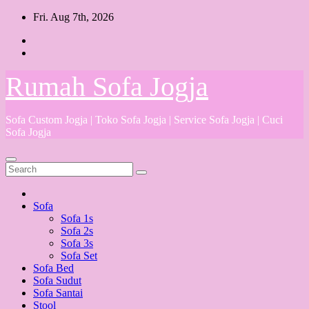
Skip
Fri. Aug 7th, 2026
to
content
Rumah Sofa Jogja
Sofa Custom Jogja | Toko Sofa Jogja | Service Sofa Jogja | Cuci
Sofa Jogja
Sofa
Sofa 1s
Sofa 2s
Sofa 3s
Sofa Set
Sofa Bed
Sofa Sudut
Sofa Santai
Stool