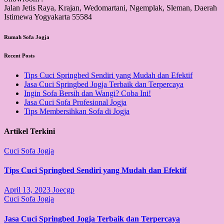
Jalan Jetis Raya, Krajan, Wedomartani, Ngemplak, Sleman, Daerah
Istimewa Yogyakarta 55584
Rumah Sofa Jogja
Recent Posts
Tips Cuci Springbed Sendiri yang Mudah dan Efektif
Jasa Cuci Springbed Jogja Terbaik dan Terpercaya
Ingin Sofa Bersih dan Wangi? Coba Ini!
Jasa Cuci Sofa Profesional Jogja
Tips Membersihkan Sofa di Jogja
Artikel Terkini
Cuci Sofa Jogja
Tips Cuci Springbed Sendiri yang Mudah dan Efektif
April 13, 2023
Joecgp
Cuci Sofa Jogja
Jasa Cuci Springbed Jogja Terbaik dan Terpercaya