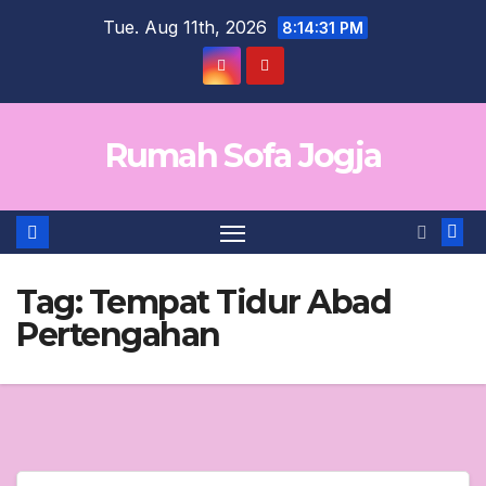
Skip
Tue. Aug 11th, 2026
8:14:31 PM
to
content
Rumah Sofa Jogja
Tag:
Tempat Tidur Abad
Pertengahan