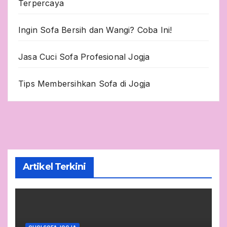
Terpercaya
Ingin Sofa Bersih dan Wangi? Coba Ini!
Jasa Cuci Sofa Profesional Jogja
Tips Membersihkan Sofa di Jogja
Artikel Terkini