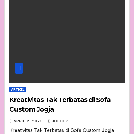
ARTIKEL
Kreativitas Tak Terbatas di Sofa
Custom Jogja
APRIL 2, 2023
JOECGP
Kreativitas Tak Terbatas di Sofa Custom Jogja