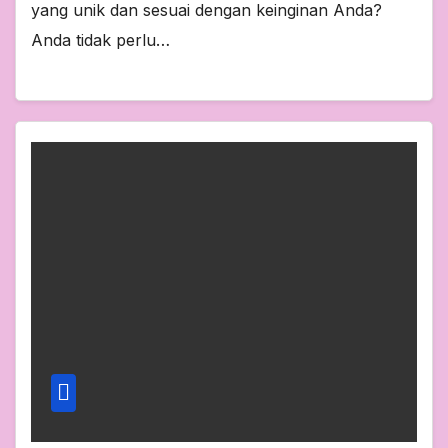
yang unik dan sesuai dengan keinginan Anda?
Anda tidak perlu…