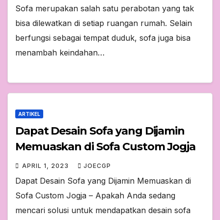
Sofa merupakan salah satu perabotan yang tak
bisa dilewatkan di setiap ruangan rumah. Selain
berfungsi sebagai tempat duduk, sofa juga bisa
menambah keindahan…
ARTIKEL
Dapat Desain Sofa yang Dijamin
Memuaskan di Sofa Custom Jogja
APRIL 1, 2023
JOECGP
Dapat Desain Sofa yang Dijamin Memuaskan di
Sofa Custom Jogja – Apakah Anda sedang
mencari solusi untuk mendapatkan desain sofa