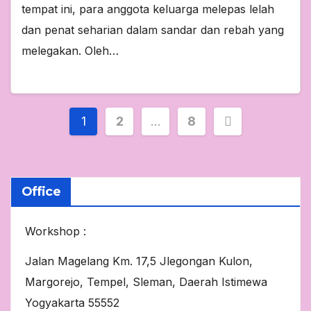
tempat ini, para anggota keluarga melepas lelah
dan penat seharian dalam sandar dan rebah yang
melegakan. Oleh…
Posts
1
2
…
8
pagination
Office
Workshop :
Jalan Magelang Km. 17,5 Jlegongan Kulon,
Margorejo, Tempel, Sleman, Daerah Istimewa
Yogyakarta 55552