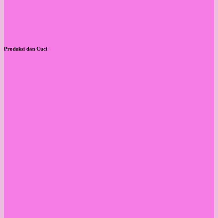
Produksi dan Cuci