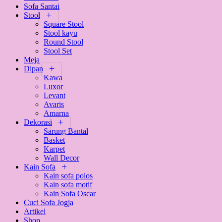
Sofa Santai
Stool
Square Stool
Stool kayu
Round Stool
Stool Set
Meja
Dipan
Kawa
Luxor
Levant
Avaris
Amarna
Dekorasi
Sarung Bantal
Basket
Karpet
Wall Decor
Kain Sofa
Kain sofa polos
Kain sofa motif
Kain Sofa Oscar
Cuci Sofa Jogja
Artikel
Shop