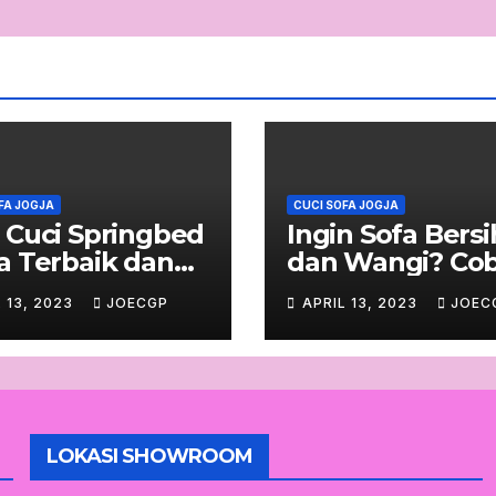
FA JOGJA
CUCI SOFA JOGJA
 Cuci Springbed
Ingin Sofa Bersi
a Terbaik dan
dan Wangi? Co
percaya
Ini!
L 13, 2023
JOECGP
APRIL 13, 2023
JOEC
LOKASI SHOWROOM