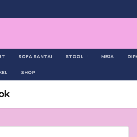
UT
SOFA SANTAI
STOOL
MEJA
DI
KEL
SHOP
cok