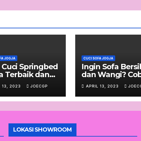
FA JOGJA
CUCI SOFA JOGJA
 Cuci Springbed
Ingin Sofa Bersi
a Terbaik dan
dan Wangi? Co
percaya
Ini!
L 13, 2023
JOECGP
APRIL 13, 2023
JOEC
LOKASI SHOWROOM