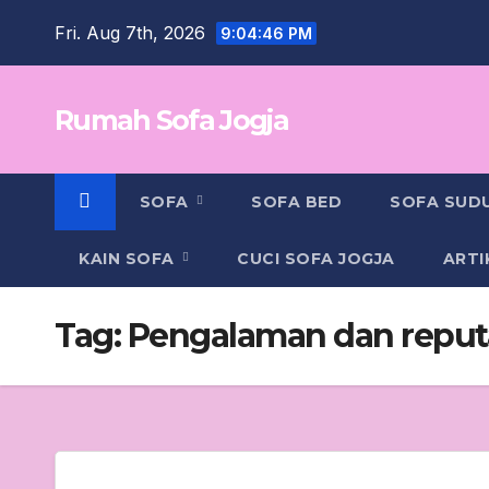
Skip
Fri. Aug 7th, 2026
9:04:47 PM
to
content
Rumah Sofa Jogja
SOFA
SOFA BED
SOFA SUD
KAIN SOFA
CUCI SOFA JOGJA
ARTI
Tag:
Pengalaman dan reput