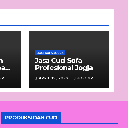
CUCI SOFA JOGJA
h
Jasa Cuci Sofa
ba
Profesional Jogja
GP
APRIL 13, 2023
JOECGP
PRODUKSI DAN CUCI