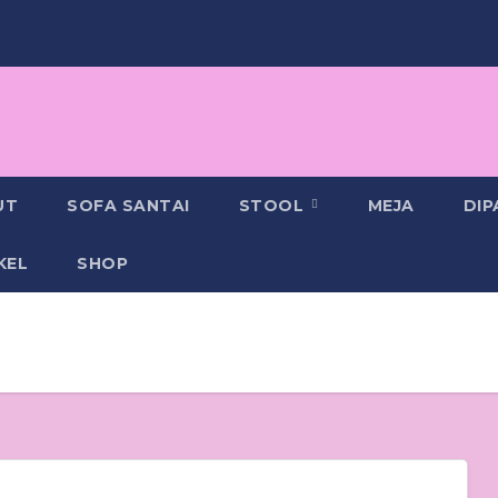
UT
SOFA SANTAI
STOOL
MEJA
DI
KEL
SHOP