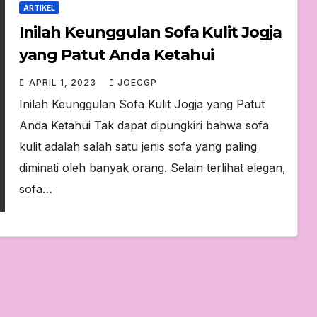
ARTIKEL
Inilah Keunggulan Sofa Kulit Jogja
yang Patut Anda Ketahui
APRIL 1, 2023
JOECGP
Inilah Keunggulan Sofa Kulit Jogja yang Patut
Anda Ketahui Tak dapat dipungkiri bahwa sofa
kulit adalah salah satu jenis sofa yang paling
diminati oleh banyak orang. Selain terlihat elegan,
sofa…