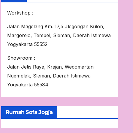
Workshop :
Jalan Magelang Km. 17,5 Jlegongan Kulon,
Margorejo, Tempel, Sleman, Daerah Istimewa
Yogyakarta 55552
Showroom :
Jalan Jetis Raya, Krajan, Wedomartani,
Ngemplak, Sleman, Daerah Istimewa
Yogyakarta 55584
Rumah Sofa Jogja