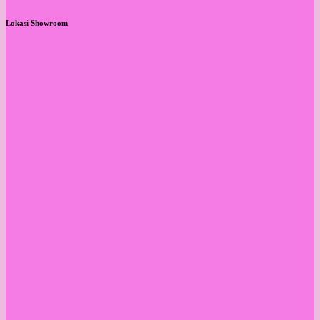
Lokasi Showroom