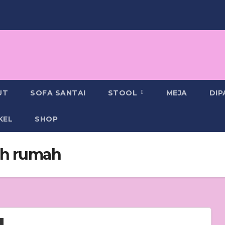
UT
SOFA SANTAI
STOOL
MEJA
DI
KEL
SHOP
sih rumah