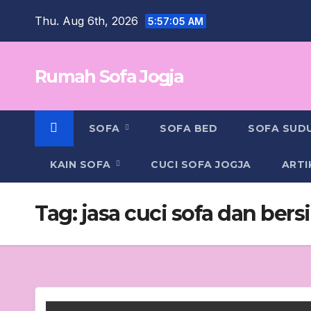
Skip
Thu. Aug 6th, 2026
5:57:05 AM
to
content
Rumah Sofa Jogja
SOFA
SOFA BED
SOFA SUD
KAIN SOFA
CUCI SOFA JOGJA
ARTI
Tag:
jasa cuci sofa dan ber