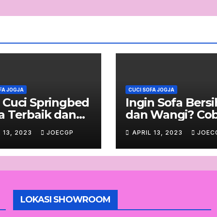
FA JOGJA
CUCI SOFA JOGJA
 Cuci Springbed
Ingin Sofa Bersi
a Terbaik dan
dan Wangi? Co
percaya
Ini!
L 13, 2023
JOECGP
APRIL 13, 2023
JOEC
LOKASI SHOWROOM