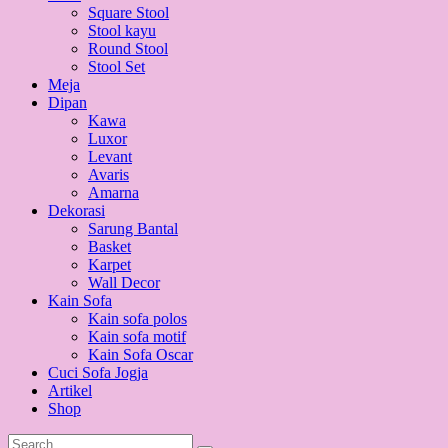
Square Stool
Stool kayu
Round Stool
Stool Set
Meja
Dipan
Kawa
Luxor
Levant
Avaris
Amarna
Dekorasi
Sarung Bantal
Basket
Karpet
Wall Decor
Kain Sofa
Kain sofa polos
Kain sofa motif
Kain Sofa Oscar
Cuci Sofa Jogja
Artikel
Shop