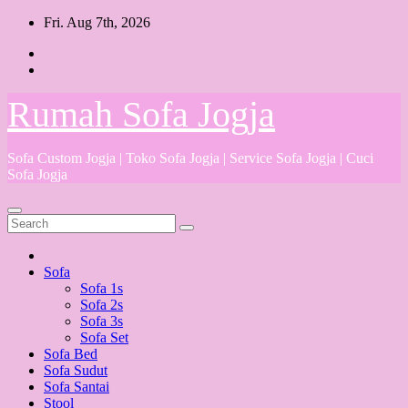
Skip
Fri. Aug 7th, 2026
to
content
Rumah Sofa Jogja
Sofa Custom Jogja | Toko Sofa Jogja | Service Sofa Jogja | Cuci
Sofa Jogja
Sofa
Sofa 1s
Sofa 2s
Sofa 3s
Sofa Set
Sofa Bed
Sofa Sudut
Sofa Santai
Stool