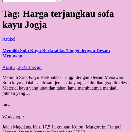
Tag:
Harga terjangkau sofa
kayu Jogja
Artikel
Memilih Sofa Kayu Berkualitas Tinggi dengan Desain
Menawan
April 2, 2023
Joecgp
Memilih Sofa Kayu Berkualitas Tinggi dengan Desain Menawan
Sofa kayu adalah salah satu jenis sofa yang selalu dianggap timeless.
Material kayu yang kuat dan tahan lama membuatnya menjadi
pilihan yang…
Office
Workshop :
Jalan Magelang Km. 17,5 Jlegongan Kulon, Margorejo, Tempel,