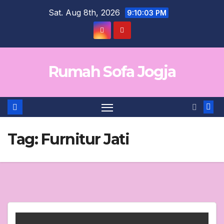
Skip
Sat. Aug 8th, 2026
9:10:04 PM
to
content
Rumah Sofa Jogja
Tag:
Furnitur Jati