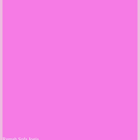
Rumah Sofa Jogja