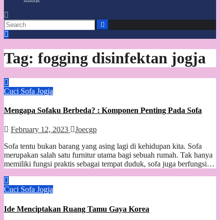
Tag:
fogging disinfektan jogja
Cuci Sofa Jogja
Mengapa Sofaku Berbeda? : Komponen Penting Pada Sofa
February 12, 2023
Joecgp
Sofa tentu bukan barang yang asing lagi di kehidupan kita. Sofa
merupakan salah satu furnitur utama bagi sebuah rumah. Tak hanya
memiliki fungsi praktis sebagai tempat duduk, sofa juga berfungsi…
Cuci Sofa Jogja
Ide Menciptakan Ruang Tamu Gaya Korea