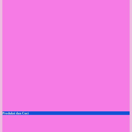
Produksi dan Cuci