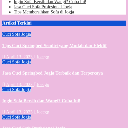
Ingin Sofa Bersih dan Wangi? Coba Ini!
Jasa Cuci Sofa Profesional Jogja
Tips Membersihkan Sofa di Jogja
Artikel Terkini
Cuci Sofa Jogja
Tips Cuci Springbed Sendiri yang Mudah dan Efektif
April 13, 2023
Joecgp
Cuci Sofa Jogja
Jasa Cuci Springbed Jogja Terbaik dan Terpercaya
April 13, 2023
Joecgp
Cuci Sofa Jogja
Ingin Sofa Bersih dan Wangi? Coba Ini!
April 13, 2023
Joecgp
Cuci Sofa Jogja