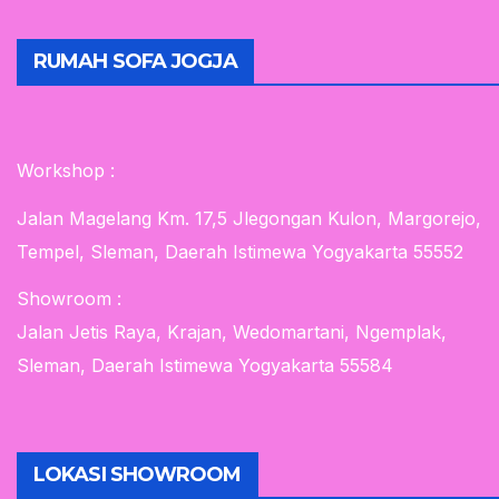
RUMAH SOFA JOGJA
Workshop :
Jalan Magelang Km. 17,5 Jlegongan Kulon, Margorejo,
Tempel, Sleman, Daerah Istimewa Yogyakarta 55552
Showroom :
Jalan Jetis Raya, Krajan, Wedomartani, Ngemplak,
Sleman, Daerah Istimewa Yogyakarta 55584
LOKASI SHOWROOM