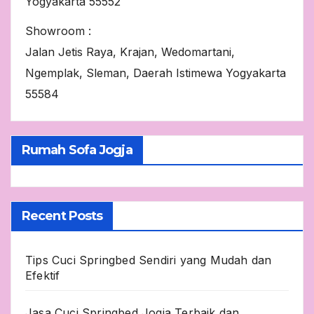
Yogyakarta 55552
Showroom :
Jalan Jetis Raya, Krajan, Wedomartani,
Ngemplak, Sleman, Daerah Istimewa Yogyakarta
55584
Rumah Sofa Jogja
Recent Posts
Tips Cuci Springbed Sendiri yang Mudah dan
Efektif
Jasa Cuci Springbed Jogja Terbaik dan