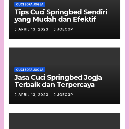
CUCI SOFA JOGJA
Tips Cuci Springbed Sendiri
yang Mudah dan Efektif
APRIL 13, 2023
JOECGP
CUCI SOFA JOGJA
Jasa Cuci Springbed Jogja
Terbaik dan Terpercaya
APRIL 13, 2023
JOECGP