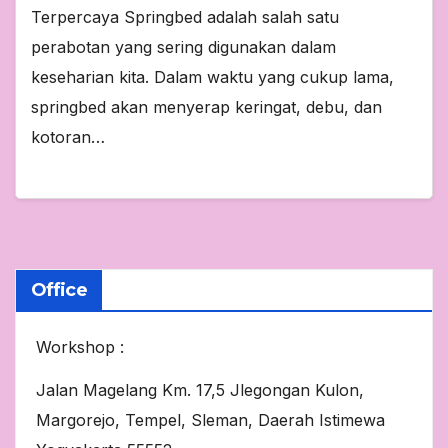
Terpercaya Springbed adalah salah satu
perabotan yang sering digunakan dalam
keseharian kita. Dalam waktu yang cukup lama,
springbed akan menyerap keringat, debu, dan
kotoran…
Office
Workshop :
Jalan Magelang Km. 17,5 Jlegongan Kulon,
Margorejo, Tempel, Sleman, Daerah Istimewa